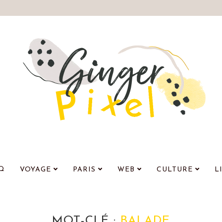
Q
VOYAGE
PARIS
WEB
CULTURE
L
MOT-CLÉ :
BALADE