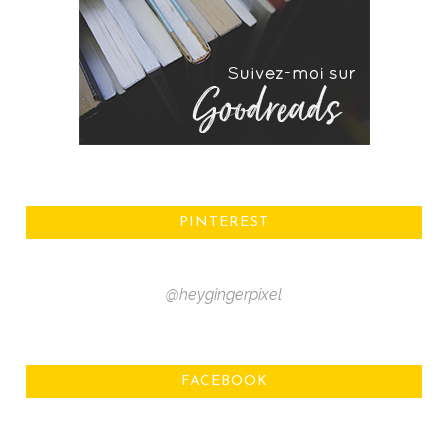
PINTEREST
@heygingerpixel
FACEBOOK