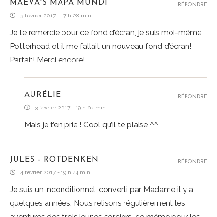
MAËVA'S MAPA MUNDI
RÉPONDRE
3 février 2017 - 17 h 28 min
Je te remercie pour ce fond d’écran, je suis moi-même
Potterhead et il me fallait un nouveau fond d’écran!
Parfait! Merci encore!
AURÉLIE
RÉPONDRE
3 février 2017 - 19 h 04 min
Mais je t’en prie ! Cool qu’il te plaise ^^
JULES - ROTDENKEN
RÉPONDRE
4 février 2017 - 19 h 44 min
Je suis un inconditionnel, converti par Madame il y a
quelques années. Nous relisons régulièrement les
aventures des trois jeunes sorciers, de même pour les