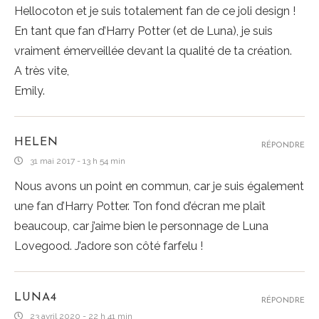
Hellocoton et je suis totalement fan de ce joli design !
En tant que fan d’Harry Potter (et de Luna), je suis
vraiment émerveillée devant la qualité de ta création.
A très vite,
Emily.
HELEN
RÉPONDRE
31 mai 2017 - 13 h 54 min
Nous avons un point en commun, car je suis également
une fan d’Harry Potter. Ton fond d’écran me plaît
beaucoup, car j’aime bien le personnage de Luna
Lovegood. J’adore son côté farfelu !
LUNA4
RÉPONDRE
23 avril 2020 - 22 h 41 min