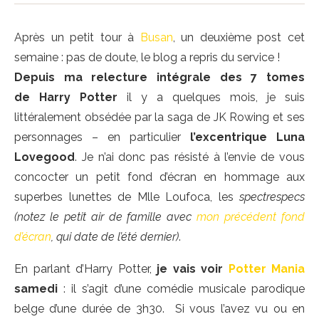
Après un petit tour à
Busan
, un deuxième post cet
semaine : pas de doute, le blog a repris du service !
Depuis ma relecture intégrale des 7 tomes
de Harry Potter
il y a quelques mois, je suis
littéralement obsédée par la saga de JK Rowing et ses
personnages – en particulier
l’excentrique Luna
Lovegood
. Je n’ai donc pas résisté à l’envie de vous
concocter un petit fond d’écran en hommage aux
superbes lunettes
de Mlle Loufoca, les
spectrespecs
(notez le petit air de famille avec
mon précédent fond
d’écran
, qui date de l’été dernier)
.
En parlant d’Harry Potter,
je vais voir
Potter Mania
samedi
: il s’agit d’une comédie musicale parodique
belge d’une durée de 3h30. Si vous l’avez vu ou en