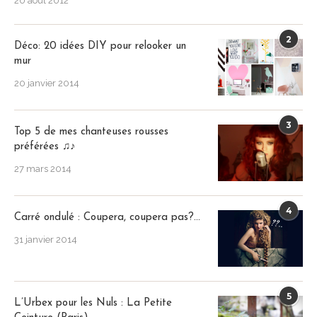
20 août 2012
2
Déco: 20 idées DIY pour relooker un
mur
20 janvier 2014
3
Top 5 de mes chanteuses rousses
préférées ♫♪
27 mars 2014
4
Carré ondulé : Coupera, coupera pas?…
31 janvier 2014
5
L’Urbex pour les Nuls : La Petite