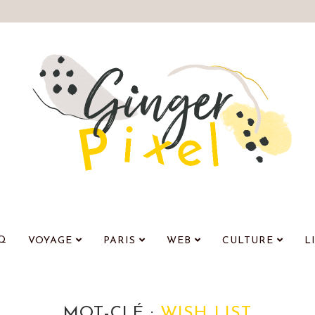
Q
VOYAGE
PARIS
WEB
CULTURE
L
MOT-CLÉ :
WISH LIST