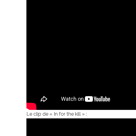
Le clip de « In for the kill » :