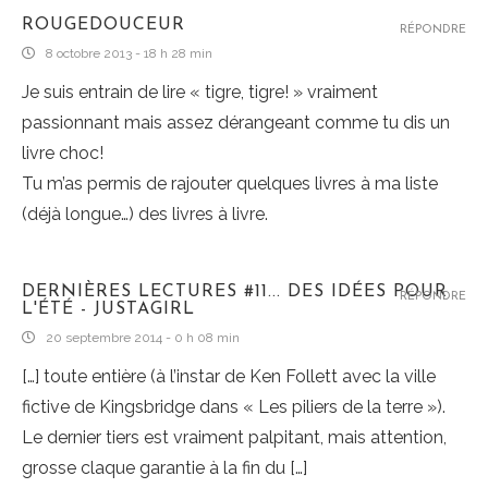
ROUGEDOUCEUR
RÉPONDRE
8 octobre 2013 - 18 h 28 min
Je suis entrain de lire « tigre, tigre! » vraiment
passionnant mais assez dérangeant comme tu dis un
livre choc!
Tu m’as permis de rajouter quelques livres à ma liste
(déjà longue…) des livres à livre.
DERNIÈRES LECTURES #11... DES IDÉES POUR
RÉPONDRE
L'ÉTÉ - JUSTAGIRL
20 septembre 2014 - 0 h 08 min
[…] toute entière (à l’instar de Ken Follett avec la ville
fictive de Kingsbridge dans « Les piliers de la terre »).
Le dernier tiers est vraiment palpitant, mais attention,
grosse claque garantie à la fin du […]