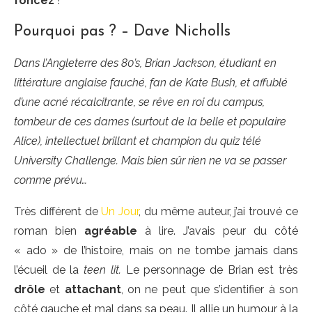
foncez
!
Pourquoi pas ? – Dave Nicholls
Dans l’Angleterre des 80’s, Brian Jackson, étudiant en
littérature anglaise fauché, fan de Kate Bush, et affublé
d’une acné récalcitrante, se rêve en roi du campus,
tombeur de ces dames (surtout de la belle et populaire
Alice), intellectuel brillant et champion du quiz télé
University Challenge. Mais bien sûr rien ne va se passer
comme prévu…
Très différent de
Un Jour
, du même auteur, j’ai trouvé ce
roman bien
agréable
à lire. J’avais peur du côté
« ado » de l’histoire, mais on ne tombe jamais dans
l’écueil de la
teen lit.
Le personnage de Brian est très
drôle
et
attachant
, on ne peut que s’identifier à son
côté gauche et mal dans sa peau. Il allie un humour à la