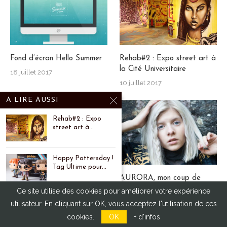
Fond d’écran Hello Summer
Rehab#2 : Expo street art à
la Cité Universitaire
18 juillet 2017
10 juillet 2017
A LIRE AUSSI
Rehab#2 : Expo
street art à...
Happy Pottersday !
Tag Ultime pour...
Happy Pottersday ! Tag
AURORA, mon coup de
Ultime pour les 20 ans de
coeur venu de Norvège
Ce site utilise des cookies pour améliorer votre expérience
AURORA, mon coup
Harry Potter
3 avril 2017
utilisateur. En cliquant sur OK, vous acceptez l'utilisation de ces
de coeur venu...
28 juin 2017
cookies.
OK
+ d'infos