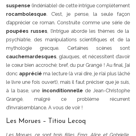
suspense
(indéniable) de cette intrigue complètement
rocambolesque
. C’est, je pense, la seule façon
d’apprécier ce roman. Construite comme une série de
poupées russes
, l’intrigue aborde les thèmes de la
psychiatrie, des manipulations scientifiques et de la
mythologie grecque. Certaines scènes sont
cauchemardesques
, glauques, et nécessitent d’avoir
le cœur bien accroché; bref, du pur Grangé ! Au final, j’ai
donc
apprécié
ma lecture (à vrai dire, je n’ai plus lâché
le livre une fois ouvert), mais il faut préciser que je suis,
à la base, une
inconditionnelle
de Jean-Christophe
Grangé, malgré ce problème récurrent
d’invraisemblance. A vous de voir !
Les Morues – Titiou Lecoq
Les Morues, ce sont trois filles, Ema, Alice et Gabrielle,