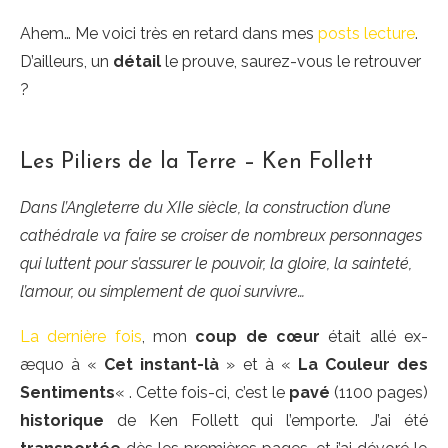
Ahem… Me voici très en retard dans mes
posts lecture
.
D’ailleurs, un
détail
le prouve, saurez-vous le retrouver
?
Les Piliers de la Terre – Ken Follett
Dans l’Angleterre du XIIe siècle, la construction d’une
cathédrale va faire se croiser de nombreux personnages
qui luttent pour s’assurer le pouvoir, la gloire, la sainteté,
l’amour, ou simplement de quoi survivre…
La dernière fois
, mon
coup de cœur
était allé ex-
æquo à «
Cet instant-là
» et à «
La Couleur des
Sentiments
« . Cette fois-ci, c’est le
pavé
(1100 pages)
historique
de Ken Follett qui l’emporte. J’ai été