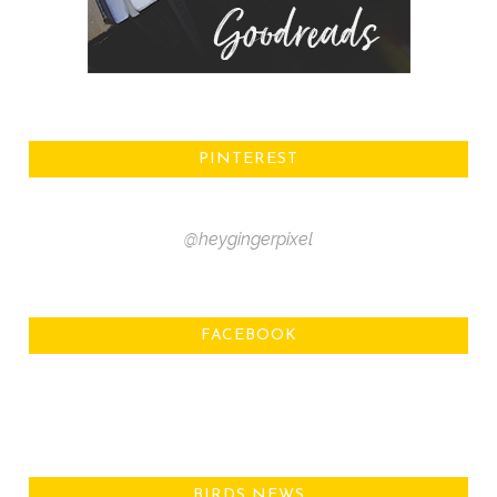
PINTEREST
@heygingerpixel
FACEBOOK
BIRDS NEWS