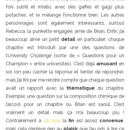
fois subtil et intello, avec des gaffes et gags plus
potaches, et le mélange fonctionne bien. Les autres
personnages sont également intéressants, surtout
Rebecca, la punkette engagée, amie de Brian. Enfin, j’ai
beaucoup aimé un petit
détail
en particulier: chaque
chapitre est introduit par une des questions de
l’
University Challenge
(sorte de « Questions pour un
Champion » entre universités). C’est déjà
amusant
en
soi (on peu cacher la réponse et tenter de répondre),
mais j’ai fini par me rendre compte que chaque question
avait un rapport avec la
thématique
du chapitre.
Exemple: une question sur la composition chimique de
l’alcool pour un chapitre ou Brian est saoûl. C’est
vraiment un détail mais ça m’a beaucoup plu !
Contrairement à
Un Jour
, la
fin
est assez
convenue
,
mais cela n’enlève rien au
plaisir
que j’au pris à lire ce