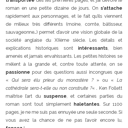
transportée
dès les premières pages, et j’ai dévoré le
roman en une petite dizaine de jours. On
s’attache
rapidement aux personnages, et le fait qu’ils viennent
de milieux très différents (moine, comte, bâtisseur,
sauvageonne…) permet d’avoir une vision globale de la
société anglaise du XIIème siècle. Les détails et
explications historiques sont
intéressants
, bien
amenés et jamais envahissants. Les petites histoires se
mêlent à la grande et, contre toute attente, on se
passionne
pour des questions aussi incongrues que
«
Qui sera élu prieur du monastère ?
» ou «
La
cathédrale sera-t-elle ou non construite ?
« . Ken Follett
maîtrise l’art du
suspense
, et certaines parties du
roman sont tout simplement
haletantes
. Sur 1100
pages, je ne me suis pas ennuyée une seule seconde. Si
vous avez la chance de ne pas l’avoir encore lu,