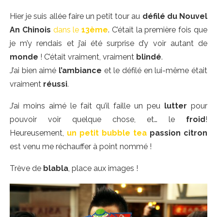
Hier je suis allée faire un petit tour au
défilé du Nouvel
An Chinois
dans le
13ème
. C’était la première fois que
je m’y rendais et j’ai été surprise d’y voir autant de
monde
! C’était vraiment, vraiment
blindé
.
J’ai bien aimé
l’ambiance
et le défilé en lui-même était
vraiment
réussi
.
J’ai moins aimé le fait qu’il faille un peu
lutter
pour
pouvoir voir quelque chose, et… le
froid
!
Heureusement,
un petit bubble tea
passion citron
est venu me réchauffer à point nommé !
Trève de
blabla
, place aux images !