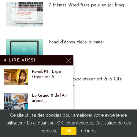
7 thèmes WordPress pour un joli blog
Fond d’écran Hello Summer
A LIRE AUSSI
Rehab#2 : Expo
street art à...
Rehab#2 : Expo street art à la Cité
Universitaire
Le Grand 8 de l’Art
urbain,...
Ce site utilise des cookies pour améliorer votre expérience
Happy Pottersday ! Tag Ultime pour les
Expo Felice Varini
utilisateur. En cliquant sur OK, vous acceptez l'utilisation de ces
20 ans de Harry Potter
(Paris la Villette)
cookies.
OK
+ d'infos