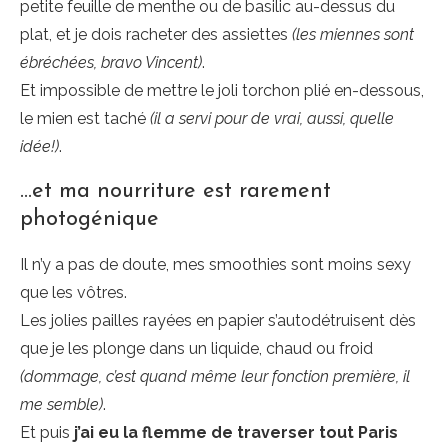
petite feuille de menthe ou de basilic au-dessus du
plat, et je dois racheter des assiettes
(les miennes sont
ébréchées, bravo Vincent)
.
Et impossible de mettre le joli torchon plié en-dessous,
le mien est taché
(il a servi pour de vrai, aussi, quelle
idée!)
.
…et ma nourriture est rarement
photogénique
Il n’y a pas de doute, mes smoothies sont moins sexy
que les vôtres.
Les jolies pailles rayées en papier s’autodétruisent dès
que je les plonge dans un liquide, chaud ou froid
(dommage, c’est quand même leur fonction première, il
me semble)
.
Et puis
j’ai eu la flemme de traverser tout Paris