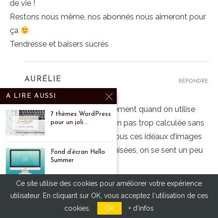
de vie !
Restons nous même, nos abonnés nous aimeront pour
ça
Tendresse et baisers sucrés
AURÉLIE
RÉPONDRE
5 août 2015 - 1 h 27 min
A LIRE AUSSI
Merci Bérengère! Effectivement quand on utilise
7 thèmes WordPress
encore Instagram de façon pas trop calculée sans
pour un joli...
chercher à ressembler à tous ces idéaux d’images
hyper blanches et uniformisées, on se sent un peu
Fond d’écran Hello
Summer
seul…
Bises!
Ce site utilise des cookies pour améliorer votre expérience
Fond d’écran : les
utilisateur. En cliquant sur OK, vous acceptez l'utilisation de ces
lunettes de...
cookies.
OK
+ d'infos
VINY
RÉPONDRE