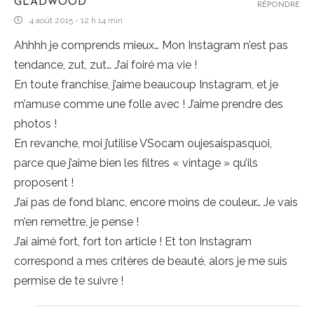
GLADWOOD
RÉPONDRE
4 août 2015 - 12 h 14 min
Ahhhh je comprends mieux… Mon Instagram n’est pas
tendance, zut, zut… J’ai foiré ma vie !
En toute franchise, j’aime beaucoup Instagram, et je
m’amuse comme une folle avec ! J’aime prendre des
photos !
En revanche, moi j’utilise VSocam oujesaispasquoi,
parce que j’aime bien les filtres « vintage » qu’ils
proposent !
J’ai pas de fond blanc, encore moins de couleur… Je vais
m’en remettre, je pense !
J’ai aimé fort, fort ton article ! Et ton Instagram
correspond a mes critères de beauté, alors je me suis
permise de te suivre !