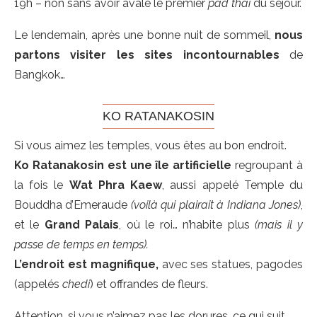
19h – non sans avoir avalé le premier
pad thai
du séjour.
Le lendemain, après une bonne nuit de sommeil,
nous
partons visiter les sites incontournables
de
Bangkok…
KO RATANAKOSIN
Si vous aimez les temples, vous êtes au bon endroit.
Ko Ratanakosin
est une île artificielle
regroupant à
la fois le
Wat Phra Kaew
, aussi appelé Temple du
Bouddha d’Emeraude
(voilà qui plairait à Indiana Jones)
,
et
le
Grand Palais
, où le roi… n’habite plus
(mais il y
passe de temps en temps).
L’endroit est magnifique,
avec ses statues, pagodes
(appelés
chedi
) et offrandes de fleurs.
Attention, si vous n’aimez pas les dorures, ce qui suit