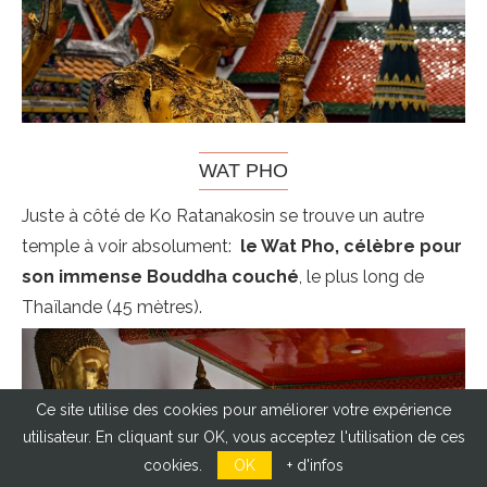
WAT PHO
Juste à côté de Ko Ratanakosin se trouve un autre
temple à voir absolument:
le Wat Pho, célèbre pour
son immense Bouddha couché
, le plus long de
Thaïlande (45 mètres).
Ce site utilise des cookies pour améliorer votre expérience
utilisateur. En cliquant sur OK, vous acceptez l'utilisation de ces
cookies.
OK
+ d'infos