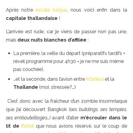
Après notre
escale turque
, nous voici enfin dans la
capitale thaïlandaise
!
L’arrivée est rude, car je viens de passer non pas une,
mais
deux nuits blanches d’affilée
:
La première, la veille du départ (préparatifs tardifs +
réveil programmé pour 4h30 = je ne me suis même
pas couchée),
…et la seconde, dans l’avion entre
Istanbul
et la
Thaïlande
(moi, stressée?…)
C’est donc avec la fraîcheur d’un zombie insomniaque
que j’ai découvert Bangkok
(ses buildings, ses temples,
ses embouteillages…)
avant d’aller
m’écrouler dans le
lit de
l’hôtel
que nous avions réservé, sur le coup de