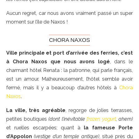
Aucun regret, car nous avons vraiment passé un super
moment sur l’île de Naxos !
CHORA NAXOS
Ville principale et port d’arrivée des ferries, c’est
à Chora Naxos que nous avons logé
, dans le
charmant hôtel Renata : la patronne, qui parle français,
est un amour. Malheureusement, l’hôtel semble avoir
fermé, mais il y a beaucoup d’autres hôtels à
Chora
Naxos
.
La ville, très agréable
, regorge de jolies terrasses,
petites boutiques
(dont l’inévitable
frozen yogurt
, ahem)
et ruelles escarpées; quant à
la fameuse Porte
d’Appolon
(vestige d’un temple antique)
, situé près du