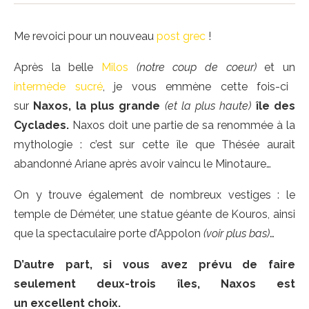
Me revoici pour un nouveau
post grec
!
Après la belle
Milos
(notre coup de coeur)
et un
intermède sucré
, je vous emmène cette fois-ci
sur
Naxos, la plus grande
(et la plus haute)
île des
Cyclades.
Naxos doit une partie de sa renommée à la
mythologie : c’est sur cette île que Thésée aurait
abandonné Ariane après avoir vaincu le Minotaure…
On y trouve également de nombreux vestiges : le
temple de Déméter, une statue géante de Kouros, ainsi
que la spectaculaire porte d’Appolon
(voir plus bas)
…
D’autre part, si vous avez prévu de faire
seulement deux-trois îles, Naxos est
un excellent choix.