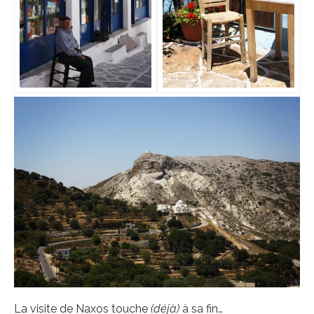
La visite de Naxos touche
(déjà)
à sa fin…