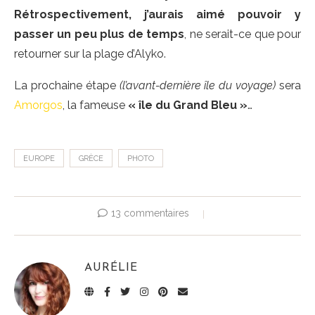
Rétrospectivement, j’aurais aimé pouvoir y
passer un peu plus de temps
, ne serait-ce que pour
retourner sur la plage d’Alyko.
La prochaine étape
(l’avant-dernière île du voyage)
sera
Amorgos
, la fameuse
« île du Grand Bleu »
…
EUROPE
GRÈCE
PHOTO
13 commentaires
AURÉLIE