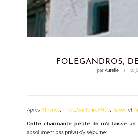
FOLEGANDROS, DE
par
Aurélie
30 j
Après
Athènes
,
Tinos
,
Santorin
,
Milos
,
Naxos
et
A
Cette charmante petite île m’a laissé un
absolument pas prévu d’y séjourner.