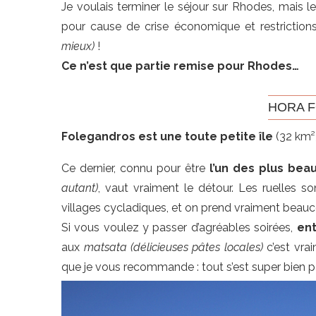
Je voulais terminer le séjour sur Rhodes, mais le
pour cause de crise économique et restriction
mieux)
!
Ce n’est que partie remise pour Rhodes…
HORA 
Folegandros est une toute petite île
(32 km²),
Ce dernier, connu pour être
l’un des plus beau
autant)
, vaut vraiment le détour. Les ruelles 
villages cycladiques, et on prend vraiment beaucou
Si vous voulez y passer d’agréables soirées,
ent
aux
matsata
(délicieuses pâtes locales)
c’est vrai
que je vous recommande : tout s’est super bien p