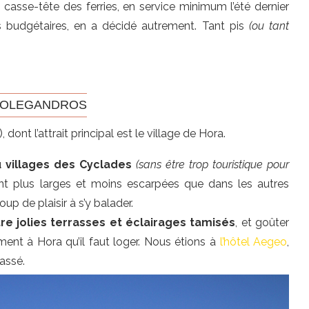
 casse-tête des ferries, en service minimum l’été dernier
s budgétaires, en a décidé autrement. Tant pis
(ou tant
FOLEGANDROS
 dont l’attrait principal est le village de Hora.
 villages des Cyclades
(sans être trop touristique pour
sont plus larges et moins escarpées que dans les autres
p de plaisir à s’y balader.
re jolies terrasses et éclairages tamisés
, et goûter
ment à Hora qu’il faut loger. Nous étions à
l’hôtel Aegeo
,
assé.