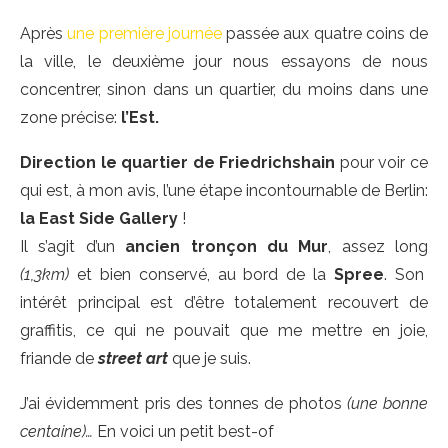
Après
une première journée
passée aux quatre coins de
la ville, le deuxième jour nous essayons de nous
concentrer, sinon dans un quartier, du moins dans une
zone précise:
l’Est.
Direction le quartier de
Friedrichshain
pour voir ce
qui est, à mon avis, l’une étape incontournable de Berlin:
la
East Side Gallery
!
Il s’agit d’un
ancien tronçon du Mur
, assez long
(1,3km)
et bien conservé, au bord de la
Spree
. Son
intérêt principal est d’être totalement recouvert de
graffitis, ce qui ne pouvait que me mettre en joie,
friande de
street art
que je suis.
J’ai évidemment pris des tonnes de photos
(une bonne
centaine)…
En voici un petit best-of