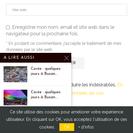
.Enregistrer mon nom, email et site web dans le
navigateur pour la prochaine fois.
* En postant ce commentaire, j'accepte le traitement de mes
données par le site web
A LIRE AUSSI
Corée : quelques
jours à Busan...
Ce site utilise Akismet pour réduire les indésirables.
En
Corée : quelques
savoir plus sur comment les données de vos
jours à Busan...
commentaires sont utilisées
.
Ce site utilise des cookies pour améliorer votre expérience
Broadway Market
utilisateur. En cliquant sur OK, vous acceptez l'utilisation de ces
et Borough Market,
Londres
cookies.
OK
+ d'infos